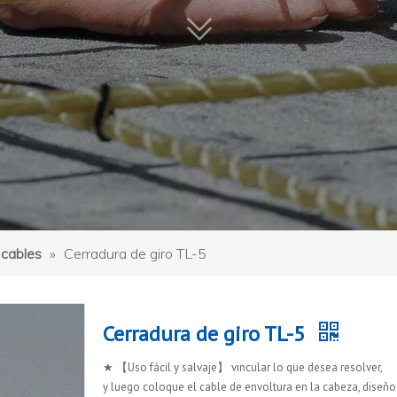
 cables
»
Cerradura de giro TL-5
Cerradura de giro TL-5
★ 【Uso fácil y salvaje】 vincular lo que desea resolver,
y luego coloque el cable de envoltura en la cabeza, diseñ