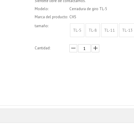
Siéntete libre de contactarnos.
Modelo:
Cerradura de giro TL-5
Marca del producto:
CHS
tamaño:
TL-5
TL-8
TL-11
TL-13
Cantidad:
Preguntar
Añadir al carrito