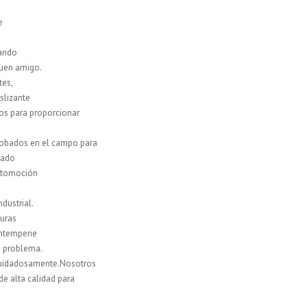
e
rando
 buen amigo.
tes,
slizante
os para proporcionar
robados en el campo para
tado
automoción
dustrial.
turas
intemperie
un problema.
cuidadosamente.Nosotros
de alta calidad para