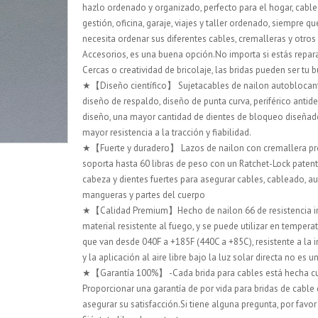
hazlo ordenado y organizado, perfecto para el hogar, cable
gestión, oficina, garaje, viajes y taller ordenado, siempre qu
necesita ordenar sus diferentes cables, cremalleras y otros
Accesorios, es una buena opción.No importa si estás repa
Cercas o creatividad de bricolaje, las bridas pueden ser tu
★【Diseño científico】 Sujetacables de nailon autoblocan
diseño de respaldo, diseño de punta curva, periférico antide
diseño, una mayor cantidad de dientes de bloqueo diseñad
mayor resistencia a la tracción y fiabilidad.
★【Fuerte y duradero】 Lazos de nailon con cremallera p
soporta hasta 60 libras de peso con un Ratchet-Lock paten
cabeza y dientes fuertes para asegurar cables, cableado, 
mangueras y partes del cuerpo
★【Calidad Premium】Hecho de nailon 66 de resistencia in
material resistente al fuego, y se puede utilizar en tempera
que van desde 040F a +185F (440C a +85C), resistente a la 
y la aplicación al aire libre bajo la luz solar directa no es 
★【Garantía 100%】 -Cada brida para cables está hecha 
Proporcionar una garantía de por vida para bridas de cable 
asegurar su satisfacción.Si tiene alguna pregunta, por favor