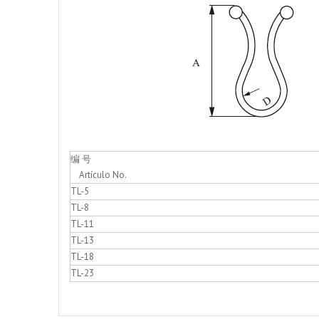
编 号
Artículo No.
TL-5
TL-8
TL-11
TL-13
TL-18
TL-23