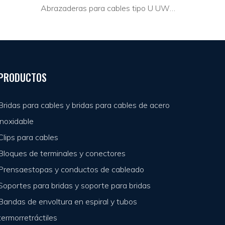
Abrazaderas para cables tipo U UWP6-10
Et
PRODUCTOS
Bridas para cables y bridas para cables de acero
inoxidable
Clips para cables
Bloques de terminales y conectores
Prensaestopas y conductos de cableado
Soportes para bridas y soporte para bridas
Bandas de envoltura en espiral y tubos
termorretráctiles