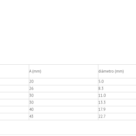
A (mm)
diámetro (mm)
20
5.0
26
8.3
30
11.0
30
13.3
40
17.9
43
22.7