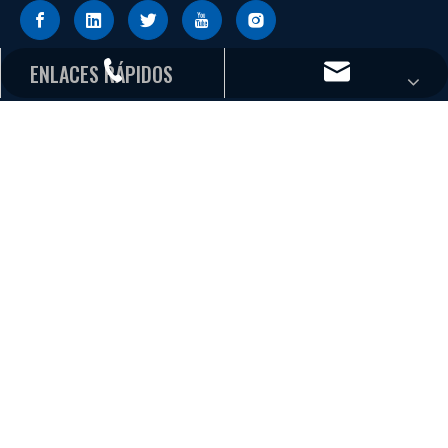
ENLACES RÁPIDOS
+86 - 577 - 62798390
info@chs.com.cn
+86 - 577 - 62798383
APOYO
+86 - 577 - 62798385
PRODUCTOS
Changhong Plastics Group Imperial Plastics Co.,Ltd.
Derechos de autor © 2019~2021 CHS
皖ICP备
19013927号-3
Apoyado por
Leadong
.
Sitemap