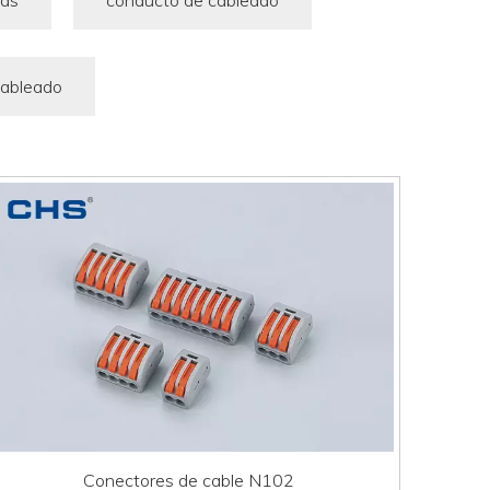
pas
conducto de cableado
cableado
Conectores de cable N102