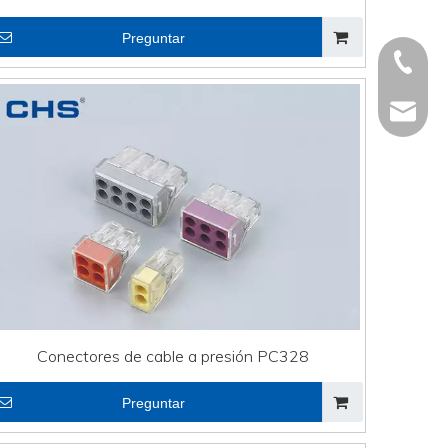
Preguntar
+86 - 5
+86 - 5
info@ch
+86 - 5
Conectores de cable a presión PC328
Preguntar