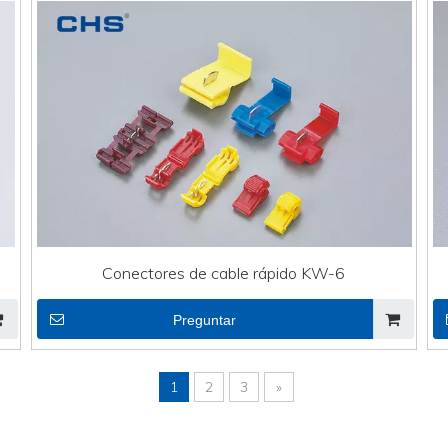
Conectores de cable rápido KW-6
Preguntar
1
2
3
»