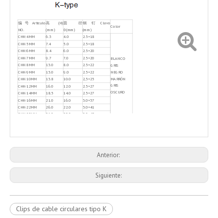
编 号 Artículo
高(H)
圆 径
钢 钉 Clavo
Color
NO.
(mm)
D(mm)
(mm)
CHK-4MM
6.3
4.0
2.5×18
CHK-5MM
7.4
5.0
2.5×18
CHK-6MM
8.4
6.0
2.5×20
CHK-7MM
9.7
7.0
2.5×20
BLANCO
CHK-8MM
13.0
8.0
2.5×22
GRIS
CHK-9MM
13.0
9.0
2.5×22
NEGRO
MARRÓN
CHK-10MM
13.8
10.0
2,5×25
GRIS
CHK-12MM
16.0
12.0
2.5×27
OSCURO
CHK-14MM
18.5
14.0
2.5×27
CHK-16MM
21.0
16.0
3.0×37
CHK-22MM
26.0
22.0
3.0×41
CHK-25MM
31.0
25.0
3.0×47
Anterior:
Siguiente:
Clips de cable circulares tipo K