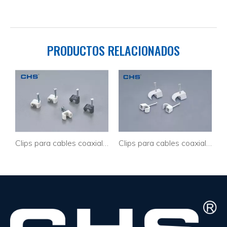
PRODUCTOS RELACIONADOS
 Eath
Clips para cables coaxiales BC-0204
Clips para cables coaxiales BC-0204