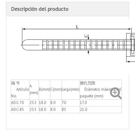
Descripción del producto
编 号
捆扎范围
A
Artículo
B(mm)
C(mm)
largo(mm)
Diámetro máximo del
(mm)
No.
paquete (mm)
ADC-70
25.5
18.0
8.0
70
17.0
ADC-85
25.5
18.0
8.0
85
21.0