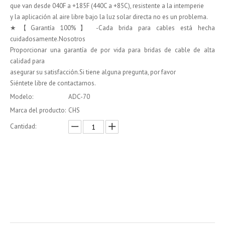
que van desde 040F a +185F (440C a +85C), resistente a la intemperie
y la aplicación al aire libre bajo la luz solar directa no es un problema.
★【Garantía 100%】 -Cada brida para cables está hecha
cuidadosamente.Nosotros
Proporcionar una garantía de por vida para bridas de cable de alta
calidad para
asegurar su satisfacción.Si tiene alguna pregunta, por favor
Siéntete libre de contactarnos.
Modelo:
ADC-70
Marca del producto:
CHS
Cantidad:
Preguntar
Añadir al carrito