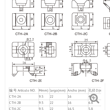
编 号 Artículo NO.
Mmm)
largo(mm)
Ancho (mm)
孔径 D(mm)
CTH-2A
9.5
22
16
4.5
CTH-2B
9.5
22
16
6.8
CTH-2C
9.5
22
16.5
5.8