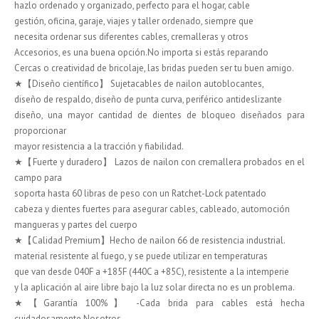
hazlo ordenado y organizado, perfecto para el hogar, cable
gestión, oficina, garaje, viajes y taller ordenado, siempre que
necesita ordenar sus diferentes cables, cremalleras y otros
Accesorios, es una buena opción.No importa si estás reparando
Cercas o creatividad de bricolaje, las bridas pueden ser tu buen amigo.
★【Diseño científico】 Sujetacables de nailon autoblocantes,
diseño de respaldo, diseño de punta curva, periférico antideslizante
diseño, una mayor cantidad de dientes de bloqueo diseñados para
proporcionar
mayor resistencia a la tracción y fiabilidad.
★【Fuerte y duradero】 Lazos de nailon con cremallera probados en el
campo para
soporta hasta 60 libras de peso con un Ratchet-Lock patentado
cabeza y dientes fuertes para asegurar cables, cableado, automoción
mangueras y partes del cuerpo
★【Calidad Premium】Hecho de nailon 66 de resistencia industrial.
material resistente al fuego, y se puede utilizar en temperaturas
que van desde 040F a +185F (440C a +85C), resistente a la intemperie
y la aplicación al aire libre bajo la luz solar directa no es un problema.
★【Garantía 100%】 -Cada brida para cables está hecha
cuidadosamente.Nosotros