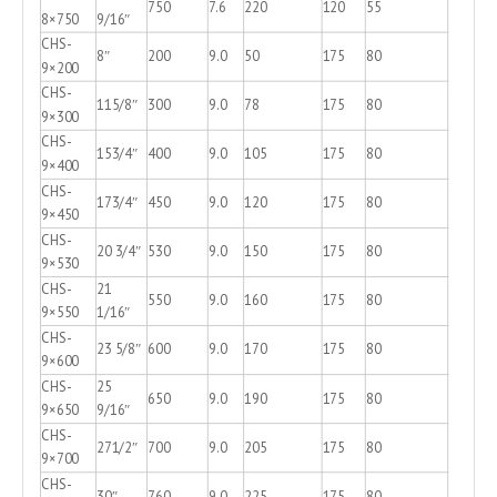
750
7.6
220
120
55
8×750
9/16″
CHS-
8″
200
9.0
50
175
80
9×200
CHS-
115/8″
300
9.0
78
175
80
9×300
CHS-
153/4″
400
9.0
105
175
80
9×400
CHS-
173/4″
450
9.0
120
175
80
9×450
CHS-
20 3/4″
530
9.0
150
175
80
9×530
CHS-
21
550
9.0
160
175
80
9×550
1/16″
CHS-
23 5/8″
600
9.0
170
175
80
9×600
CHS-
25
650
9.0
190
175
80
9×650
9/16″
CHS-
271/2″
700
9.0
205
175
80
9×700
CHS-
30″
760
9.0
225
175
80