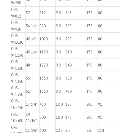
9×760
CHS-
32″
812
9.0
243
175
80
9×812
CHS-
36 1/4″
920
9.0
265
175
80
9×920
CHS-
401/6″
1020
9.0
295
175
80
9×1020
CHS-
45 1/4″
1150
9.0
310
175
80
9×1150
CHS-
48″
1220
9.0
340
175
80
9×1220
CHS-
53″
1350
9.0
380
175
80
9×1350
CHS-
61″
1550
9.0
470
175
80
9×1550
CHS-
17 3/4″
450
10.0
125
200
91
10×450
CHS-
19
500
10.0
145
200
91
10×500
11/16″
CHS-
11 5/8″
300
12.7
80
250
114