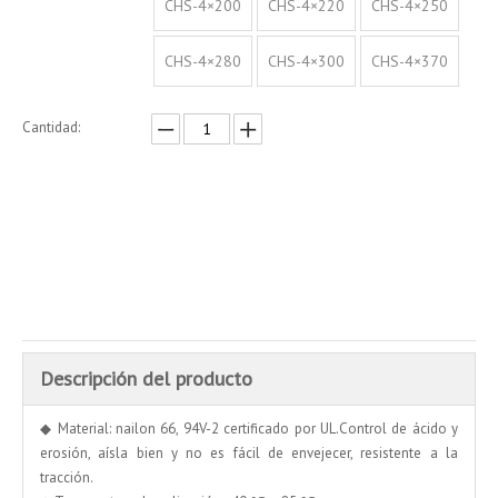
CHS-4×200
CHS-4×220
CHS-4×250
CHS-4×280
CHS-4×300
CHS-4×370
Cantidad:
Preguntar
Añadir al carrito
Descripción del producto
◆ Material: nailon 66, 94V-2 certificado por UL.Control de ácido y
erosión, aísla bien y no es fácil de envejecer, resistente a la
tracción.