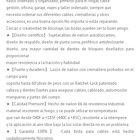
hazlo ordenado y organizado, perfecto para el hogar, cable
gestión, oficina, garaje, viajes y taller ordenado, siempre que
necesita ordenar sus diferentes cables, cremalleras y otros
accesorios, es una buena opción.No importa si estás reparando
Cercas o creatividad de bricolaje, las bridas pueden ser tu buen amigo.
★【Diseño científico】 Sujetacables de nailon autoblocantes,
diseño de respaldo, diseño de punta curva, periférico antideslizante
diseño, una mayor cantidad de dientes de bloqueo diseñados para
proporcionar
mayor resistencia a la tracción y fiabilidad.
★【Fuerte y duradero】 Lazos de nailon con cremallera probados en el
campo para
soporta hasta 60 libras de peso con un Ratchet-Lock patentado
cabeza y dientes fuertes para asegurar cables, cableado, automoción
mangueras y partes del cuerpo
★【Calidad Premium】Hecho de nailon 66 de resistencia industrial.
material resistente al fuego, y se puede utilizar en temperaturas
que van desde 040F a +185F (440C a +85C), resistente a la intemperie
y la aplicación al aire libre bajo la luz solar directa no es un problema.
★【Garantía 100%】 -Cada brida para cables está hecha
cuidadosamente.Nosotros