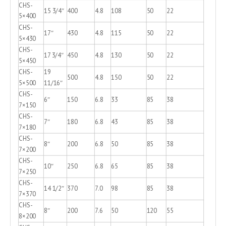
CHS-
15 3/4″
400
4.8
108
50
22
5×400
CHS-
17″
430
4.8
115
50
22
5×430
CHS-
17 3/4″
450
4.8
130
50
22
5×450
CHS-
19
500
4.8
150
50
22
5×500
11/16″
CHS-
6″
150
6.8
33
85
38
7×150
CHS-
7″
180
6.8
43
85
38
7×180
CHS-
8″
200
6.8
50
85
38
7×200
CHS-
10″
250
6.8
65
85
38
7×250
CHS-
14 1/2″
370
7.0
98
85
38
7×370
CHS-
8″
200
7.6
50
120
55
8×200