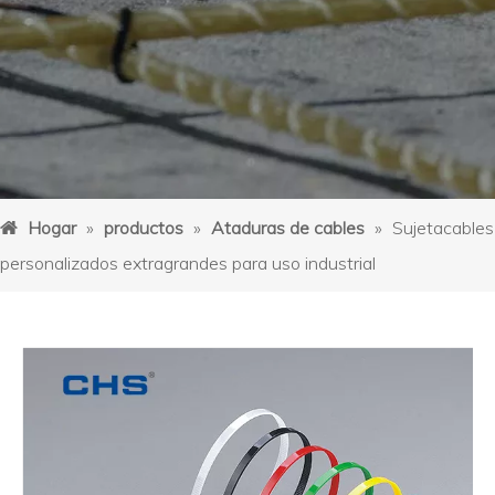
Hogar
»
productos
»
Ataduras de cables
»
Sujetacables
personalizados extragrandes para uso industrial