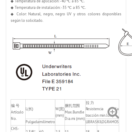
◆ Temperatura de aplicación: -40 ℃ a 85 ℃.
◆ Temperatura de instalación: -35 ℃ a 85 ℃.
◆ Color: Natural, negro, negro UV y otros colores disponibles
según lo solicitado.
拉 力
编 号
捆扎范围
L(长)
W(宽)
Resistencia a la
Artículo
Max.Bundle
(mm)
tracción min.loop
No.
Dia.mi (mm)
Pulgada
milímetro
LIBRAS
KILOGRAMOS
CHS-
2 3/8″
60
2.5
11
18
8