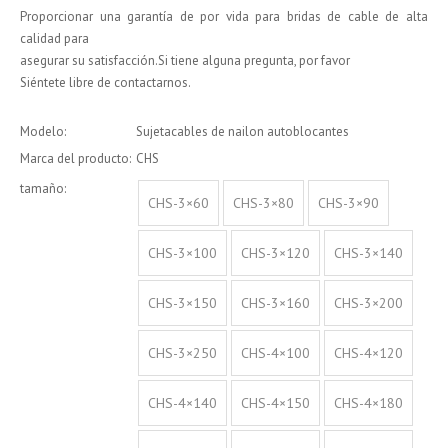
Proporcionar una garantía de por vida para bridas de cable de alta
calidad para
asegurar su satisfacción.Si tiene alguna pregunta, por favor
Siéntete libre de contactarnos.
Modelo:
Sujetacables de nailon autoblocantes
Marca del producto:
CHS
tamaño:
CHS-3×60
CHS-3×80
CHS-3×90
CHS-3×100
CHS-3×120
CHS-3×140
CHS-3×150
CHS-3×160
CHS-3×200
CHS-3×250
CHS-4×100
CHS-4×120
CHS-4×140
CHS-4×150
CHS-4×180