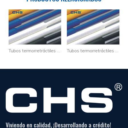
Tubos termorretráctiles de caucho de alto rendimiento para alambres
Tubos termorretráctiles de PVC transparente para cables
Soporte de abrazadera de cable personalizado PA Cable óptico CTH-2C
Viviendo en calidad, ¡Desarrollando a crédito!