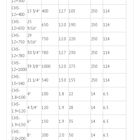
12×300
CHS-
15 3/4″
400
12.7
105
250
114
12×400
CHS-
25
650
12.0
190
250
114
12×650
9/16″
CHS-
29
750
12.0
220
250
114
12×750
9/16″
CHS-
30 3/4'″
780
12.7
230
250
114
12×780
CHS-
39 3/8'″
1000
12.0
275
250
114
12×1000
CHS-
21 1/4″
540
13.0
155
250
114
13×540
CHS-
4″
100
1.8
22
14
6.5
1.8×100
CHS-
4 3/4″
120
1.9
28
14
6.5
1.9×120
CHS-
6″
150
1.9
35
14
6.5
1.9×150
CHS-
8″
200
2.0
50
14
6.5
2.0×200